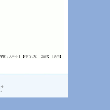
 字体：
大
中
小
】【
打印此页
】【
顶部
】【
关闭
】
先生
-2