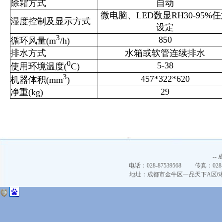
除霜方式
自动
微电脑、LED数显RH30-95%
湿度控制及显示方式
设定
3
850
循环风量(m
/h)
排水方式
水箱或软管连续排水
0
5-38
使用环境温度(
C)
3
457*322*620
机器体积(mm
)
29
净重(kg)
--
电话：028-87539568 传真：02
地址：成都市金牛区一品天下A区6