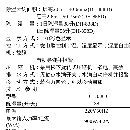
除湿大约面积：层高2.6m 40-65m2(DH-838D)
层高2.6m 50-75m2(DH-858D)
除 湿 量：1日除湿量38升(DH-838D)
1日除湿量58升(DH-858D)
显 示 方 式：LED彩色显示
控 制 方 式：微电脑控制；温、湿度显示；湿度自由
机；故障
自动寻迹并报警
压 缩 机：采用松下旋转式压缩机，省电、高效
排 水 方 式：无触点水满开关，水满自动停机并报
移 动 方 式：装有万向轮，可以移动自如
技
术
参
数：
DH-838D
型号
38
除湿量(升/天)
220V50HZ
电源
最大输入功率/电流
900W/4.2A
(W/A)